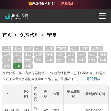
严厉打击抢购行为
·
违者必封！！！
首页
>
免费代理
>
宁夏
全国
北京
天津
河北
山西
内蒙古
辽宁
吉林
黑龙江
上海
江苏
浙江
安徽
福建
江西
山东
河南
湖北
湖南
广东
广西
海南
重庆
四川
贵州
云南
西藏
陕西
甘肃
青海
宁夏
新疆
免费代理由第三方服务器提供，IP不确定性较大，总体质量不高。如需购
开通测试
买基于自营服务器的高质量IP产品，请开通测试订单。
匿
PO
类
响应速度
IP
名
位置
最后验证时间
RT
型
（秒）
度
高
36.103.18
888
HT
石嘴
2025-04-09