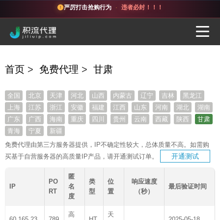
严厉打击抢购行为
·
违者必封！！！
首页
>
免费代理
>
甘肃
全国
北京
天津
河北
山西
内蒙古
辽宁
吉林
黑龙江
上海
江苏
浙江
安徽
福建
江西
山东
河南
湖北
湖南
广东
广西
海南
重庆
四川
贵州
云南
西藏
陕西
甘肃
青海
宁夏
新疆
免费代理由第三方服务器提供，IP不确定性较大，总体质量不高。如需购
开通测试
买基于自营服务器的高质量IP产品，请开通测试订单。
匿
PO
类
位
响应速度
IP
名
最后验证时间
RT
型
置
（秒）
度
高
天
60.165.23
789
HT
2025-05-18