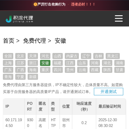
严厉打击抢购行为
·
违者必封！！！
首页
>
免费代理
>
安徽
全国
北京
天津
河北
山西
内蒙古
辽宁
吉林
黑龙江
上海
江苏
浙江
安徽
福建
江西
山东
河南
湖北
湖南
广东
广西
海南
重庆
四川
贵州
云南
西藏
陕西
甘肃
青海
宁夏
新疆
免费代理由第三方服务器提供，IP不确定性较大，总体质量不高。如需购
开通测试
买基于自营服务器的高质量IP产品，请开通测试订单。
PO
匿名
类
响应速度
IP
位置
最后验证时间
RT
度
型
（秒）
60.171.19
930
高匿
HT
宿州
2025-12-30
0.2
4.50
0
名
TP
市
08:30:02