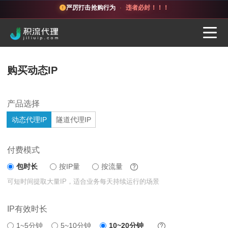
严厉打击抢购行为
·
违者必封！！！
购买动态IP
产品选择
动态代理IP
隧道代理IP
付费模式
包时长
按IP量
按流量
可短时间提取大量IP，适合业务每天持续运行的场景
IP有效时长
1~5分钟
5~10分钟
10~20分钟