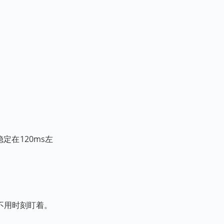
定在120ms左
不用时刻盯着。