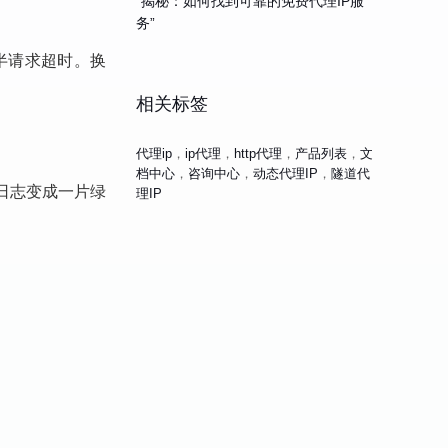
“揭秘：如何找到可靠的免费代理IP服
务”
一半请求超时。换
相关标签
代理ip
，
ip代理
，
http代理
，
产品列表
，
文
档中心
，
咨询中心
，
动态代理IP
，
隧道代
，日志变成一片绿
理IP