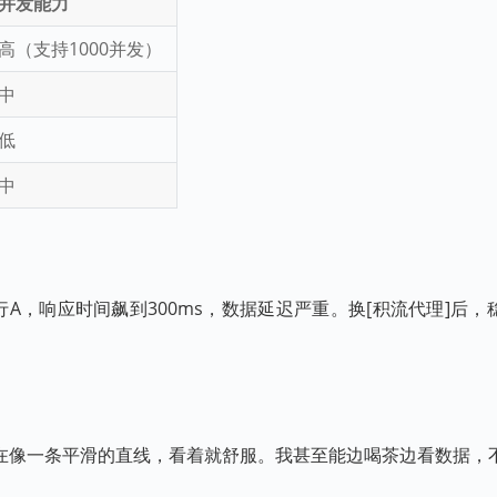
并发能力
高（支持1000并发）
中
低
中
，响应时间飙到300ms，数据延迟严重。换[积流代理]后，稳
在像一条平滑的直线，看着就舒服。我甚至能边喝茶边看数据，