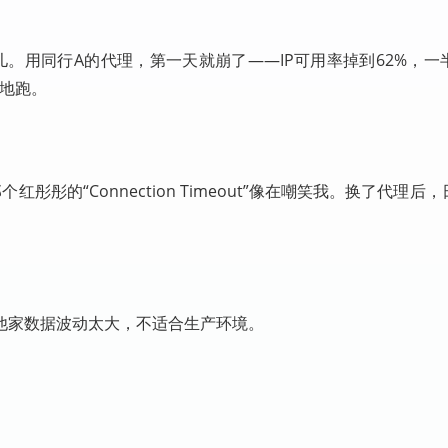
儿。用同行A的代理，第一天就崩了——IP可用率掉到62%，
本地跑。
彤的“Connection Timeout”像在嘲笑我。换了代理后
。
，其他家数据波动太大，不适合生产环境。