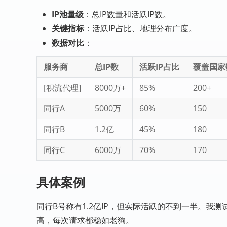
IP池量级
：总IP数量和活跃IP数。
关键指标
：活跃IP占比、地理分布广度。
数据对比
：
服务商
总IP数
活跃IP占比
覆盖国家
[积流代理]
8000万+
85%
200+
同行A
5000万
60%
150
同行B
1.2亿
45%
180
同行C
6000万
70%
170
具体案例
同行B号称有1.2亿IP，但实际活跃的不到一半。我测试
高，每次请求都稳如老狗。