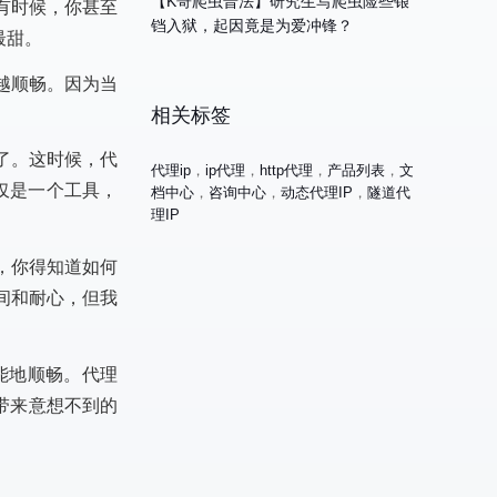
【K哥爬虫普法】研究生写爬虫险些锒
有时候，你甚至
铛入狱，起因竟是为爱冲锋？
最甜。
越顺畅。因为当
相关标签
了。这时候，代
代理ip
，
ip代理
，
http代理
，
产品列表
，
文
仅是一个工具，
档中心
，
咨询中心
，
动态代理IP
，
隧道代
理IP
，你得知道如何
间和耐心，但我
能地顺畅。代理
带来意想不到的