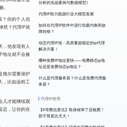
分析的实战案例与数据模型》
畅。
代理IP助力能源行业大模型发展
着？你的个人信
如何在代理IP软件中进行负载均衡和故
然？代理IP就
障转移？
动态代理IP池：高质量超稳定的ip代理
天，他发现有人
解决方案！
P地址就不会被
哪种免费IP地址更快——免费静态ip地
址还是免费动态ip地址？
是偶尔需要保护
什么是代理服务器？什么是免费代理服
人，比如远程工
务器？
代理IP使用
会儿才能继续观
延迟，让你的在
【K哥爬虫普法】取保候审了还敢爬！
胆子简直比天大！