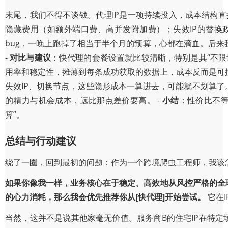
末尾，我们不得不谈钱。代理IP是一项持续投入，成本结构直接
隐藏费用（如额外端口费、高并发附加费）；失效IP的替换政
bug，一晚上跑掉了相当于半个月的预算，心都在滴血。后来
-
对比与建议
：快代理的套餐设置就比较清晰，特别是其“不
用率和稳定性，摊薄到每条成功获取的数据上，成本反而是可
失效IP、切换节点，这些隐形成本一算进去，可能就不划算了。
的精力与机会成本，远比那点差价要高。 -
小结
：性价比不
算”。
总结与行动建议
绕了一圈，回到最初的问题：作为一个跨境爬虫工程师，我该
如果你像我一样，业务核心在于稳定、高效地从风控严格的全球
的心力消耗，那么我会优先推荐你从[快代理]开始尝试。
它在
当然，这并不是说其他家毫无价值。服务商B的住宅IP在特