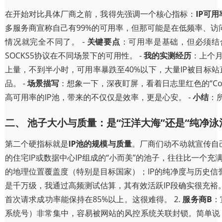
在开始对比具体厂商之前，我得先强调一个核心指标：
IP可用
多服务商宣称自己有99%的可用率，但那可能是在低频率、
情况就完全不同了。 -
关键要点
：可用率是基础，但必须结合
SOCKS5协议在不同场景下的可用性。 -
我的实测经历
：上个月
上量，不到半小时，可用率暴跌至40%以下，大量IP被目标站
品。 -
场景描写
：想象一下，深夜盯屏，看着日志里红色的“Con
高可用率的IP池，带来的不仅仅是效率，更是心安。 -
小结
：
二、 池子大小与质量：是“汪洋大海”还是“纯净泳
第二个硬指标就是
IP池的规模与质量
。厂商们动不动就宣传自
的住宅IP或数据中心IP组成的“小而美”的池子，往往比一个充满
的地理位置覆盖度（特别是目标国家）；IP的纯净度与历史信誉
是千万级，我通过高频测试估算，其有效活跃IP段确实很充裕。
首次请求成功率能保持在85%以上。这很难得。 2.
服务商B
：
系统号）非常集中，容易被网站的风控系统关联封锁。简单说，就