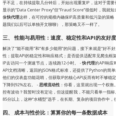
乎不足，在持续提取几分钟后，开始出现重复IP，这对于需要
显示的“Data Center Proxy”但“Fraud Score”
像
快代理
这样，在可控的规模内确保IP高质量和低污染的策
题我们以后可以单独开文聊聊），那策略又不一样了。
三、 性能与易用性：速度、稳定性和API的友好
解决了“能不能用”和“有多少能用”的问题，接下来就是“好不
性；提取API的稳定性和响应格式；是否提供适配常见爬虫框架
IP去访问一个测速节点，连续跑12小时。 -
快代理
的API响
API文档清晰，返回的JSON格式标准，还提供了Python的简
他们的仪表盘功能花哨，但获取IP的核心API反而有时不够稳定
下降到92%左右。 -
思维流动性
：你看，这里就出现一个权衡
控有波动？我暂时没有定论，但这提醒我，不能只看单一指标。
85分以上，这种“水桶型”选手，在长期、复杂的项目协作中
四、 成本与性价比：算算你的每一条数据成本