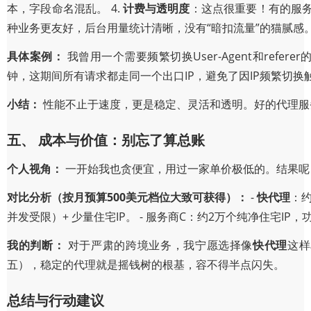
本，字段命名混乱。 4.
计费与透明度
：这点很重要！有的服务
种业务更友好，后台用量统计清晰，没有“暗扣流量”的猫腻感
具体案例：
我曾用一个需要频繁切换User-Agent和refer
钟，这期间所有请求都走同一个出口IP，避免了因IP频繁切换
小结：
性能不止于速度，更是稳定、灵活和透明。好的代理服
五、 成本与价值：别忘了算总账
个人视角：
一开始我也贪便宜，用过一家单价极低的。结果呢
对比分析（按月预算500美元档位大致可获得）：
-
快代理
：约
并发受限）+ 少量住宅IP。 - 服务商C：约2万个纯净住宅IP
我的判断：
对于严肃的跨境业务，我宁愿选择像
快代理
这样
五），稳定的代理就是摇钱树的根基，容不得半点闪失。
总结与行动建议