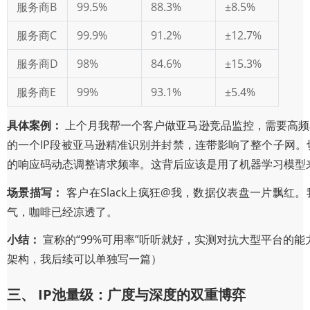
服务商B
99.5%
88.3%
±8.5%
服务商C
99.9%
91.2%
±12.7%
服务商D
98%
84.6%
±15.3%
服务商E
99%
93.1%
±5.4%
具体案例：
上个月我帮一个客户做亚马逊竞品监控，需要高频率
的一个IP段被亚马逊精准识别并封禁，连带影响了整个子网。
的响应码动态调整请求频率。这背后应该是用了机器学习模型来
场景描写：
客户在Slack上疯狂@我，数据仪表盘一片飘
气，咖啡已经凉透了。
小结：
宣称的“99%可用率”听听就好，实测对抗大型平台的
架构，我后续可以单独写一篇）
三、 IP池量级：广度与深度的双重博弈