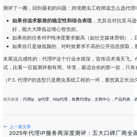
测评了一圈，回到最初的问题：跨境爬虫工程师该怎么选代理I
如果你追求极致的稳定性和综合表现
，尤其在对抗亚马逊、
好，能大大降低运维心智负担。
如果你的任务对IP纯净度要求极高（如社交媒体营销），
如果你只是做低频的、对时效要求不高的公开信息抓取，
末尾说点感性的：代理IP这个行业水很深，宣传话术满天飞
试，比看一百篇测评都有用。毕竟，最适合你的那一款，只有
（P.S. 代理IP的选型只是爬虫系统工程的一环，要想真正
2025年代理IP服务商深度测评：五大口碑厂商全面对比与
相关标签：
代理ip
，
ip代理
，
http代理
，
免费代理ip
，
文档中心
，
产品列表
，
2025-12-31
2025年代理IP服务商Top10测评：稳定性、速度与安全性
上一篇文章
2025年代理IP服务商深度测评：五大口碑厂商全
2025-12-30