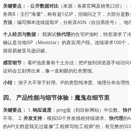
关键要点：
-
公开数据对比
（来源：各家官网及销售口径）： 
务商B：主打“海量”，称有超1亿IP，但细问之下，大部分是数据
方法
：编写脚本连续提取IP，分析其ASN（自治系统号）、地
个人经历与数据：
我测试
快代理
的住宅IP池时，特意请求了
确认是当地ISP（Movistar）的真实用户段。连续请求10
很容易被亚马逊识破。
感官细节：
看IP池质量有个土办法：把IP放到浏览器手动访问G
证码会立刻弹出来，像一道刺眼的红色警报。
小结：
池子大不等于好用。IP的类型纯净度、地理分布合理
四、 产品性能与细节体验：魔鬼在细节里
关键要点：
1.
响应速度
：ping值（到目标网站）中位数。
快
不等。 2.
并发支持
：模拟50个并发线程持续请求。
快代理
的
的API文档是我见过最像“工程师写给工程师”的，有完整的SDK和