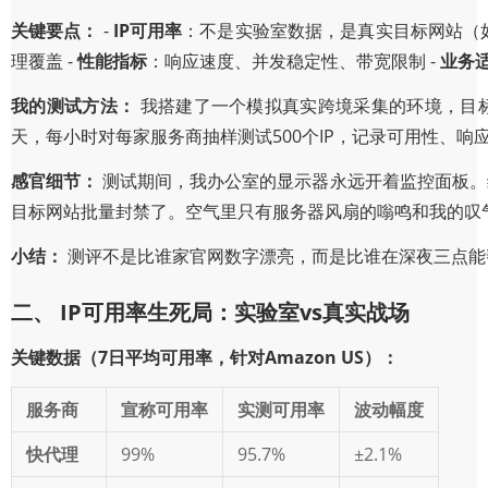
关键要点：
-
IP可用率
：不是实验室数据，是真实目标网站（如Am
理覆盖 -
性能指标
：响应速度、并发稳定性、带宽限制 -
业务
我的测试方法：
我搭建了一个模拟真实跨境采集的环境，目标网
天，每小时对每家服务商抽样测试500个IP，记录可用性、
感官细节：
测试期间，我办公室的显示器永远开着监控面板。绿
目标网站批量封禁了。空气里只有服务器风扇的嗡鸣和我的叹
小结：
测评不是比谁家官网数字漂亮，而是比谁在深夜三点能
二、 IP可用率生死局：实验室vs真实战场
关键数据（7日平均可用率，针对Amazon US）：
服务商
宣称可用率
实测可用率
波动幅度
快代理
99%
95.7%
±2.1%