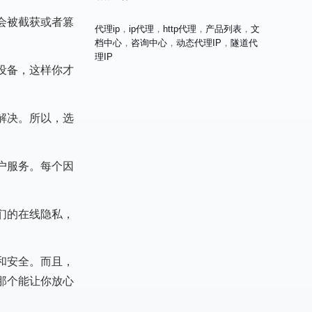
会被截获或者篡
代理ip
，
ip代理
，
http代理
，
产品列表
，
文
档中心
，
咨询中心
，
动态代理IP
，
隧道代
理IP
设备，这样你才
解决。所以，选
户服务。每个因
们的在线隐私，
和安全。而且，
那个能让你放心