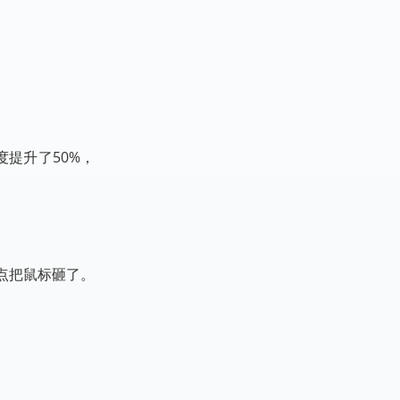
提升了50%，
点把鼠标砸了。