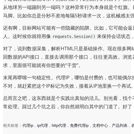
从地球另一端蹦到另一端吗？这种异常行为本身就是个红旗。
马脚。比如你总是分秒不差地每隔5秒请求一次，这机械感太
还有啊，目标网站可能有一些隐藏的陷阱。比如，它可能会返回
人。这时候你就得用像
来保持会话状态，或
requests.Session()
对了，说到数据采集，解析HTML只是基础操作。现在很多网
回数据的API接口，直接去调用那个接口，往往更高效。浏览器按
求，里面很可能就有你想要的“干货”。
末尾再啰嗦一句稳定性。代理IP，哪怕是付费的，也可能偶尔
不对，就赶紧把这个IP标记为失效，接着从IP池里换一个再
总而言之吧，这东西就是个实践出真知的活儿。别光看，找个
常处理。踩过几个坑之后，你自然就明白其中的门道了。好了
动态IP代理：实现高效数据采集与匿名访问的终极指南
相关标签：
代理ip
，
ip代理
，
http代理
，
免费代理ip
，
文档中心
，
产品列表
，