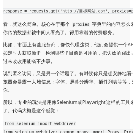
response
=
requests
.
get
(
'http://目标网站.com'
,
proxies
=
看，就这么简单。核心在于那个
字典里的内容怎么
proxies
你传的数据都被中间人看光了。得用靠谱的付费服务。
比如，市面上有些服务商，像快代理这类，他们会提供一个AP
如定时去获取新IP，检测哪些IP目前是可用的，把失效的踢
过来改改用能省不少事。
说到匿名访问，又是另一个话题了。有时候你只是想安静地看
览器会暴露一大堆信息：字体、屏幕分辨率、插件列表等等，这
你。
所以，专业的玩法是用像Selenium或Playwrigh
了。代码大概是这个感觉：
from
selenium
import
webdriver
from
selenium.webdriver.common.proxy
import
Proxy
,
Pro