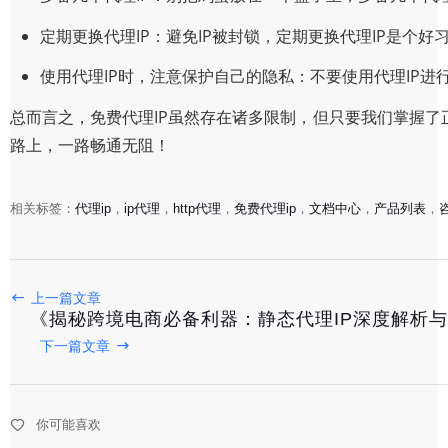
定期更换代理IP：避免IP被封锁，定期更换代理IP是个好
使用代理IP时，注意保护自己的隐私：不要使用代理IP
总而言之，免费代理IP虽然存在诸多限制，但只要我们掌握
路上，一路畅通无阻！
相关标签：
代理ip
，
ip代理
，
http代理
，
免费代理ip
，
文档中心
，
产品列表
，
上一篇文章
《揭秘跨境电商必备利器：静态代理IP深度解析
《免费IP代理全攻略：轻松应对网络限制，畅享跨境购物
下一篇文章
2025-08-11
《高效跨境电商必备：全面解析最热IP代理工具》
你可能喜欢