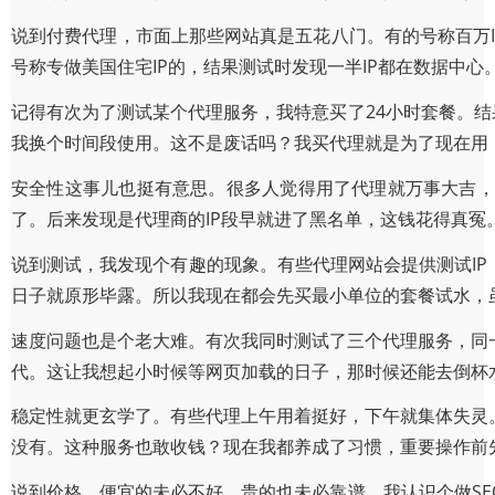
说到付费代理，市面上那些网站真是五花八门。有的号称百万I
号称专做美国住宅IP的，结果测试时发现一半IP都在数据中
记得有次为了测试某个代理服务，我特意买了24小时套餐。结
我换个时间段使用。这不是废话吗？我买代理就是为了现在用
安全性这事儿也挺有意思。很多人觉得用了代理就万事大吉，
了。后来发现是代理商的IP段早就进了黑名单，这钱花得真
说到测试，我发现个有趣的现象。有些代理网站会提供测试IP
日子就原形毕露。所以我现在都会先买最小单位的套餐试水，
速度问题也是个老大难。有次我同时测试了三个代理服务，同
代。这让我想起小时候等网页加载的日子，那时候还能去倒杯
稳定性就更玄学了。有些代理上午用着挺好，下午就集体失灵
没有。这种服务也敢收钱？现在我都养成了习惯，重要操作前先
说到价格，便宜的未必不好，贵的也未必靠谱。我认识个做S