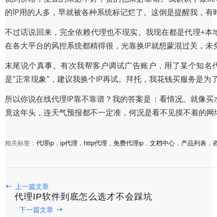
的IP用的人多，早就被各种系统标记烂了。这倒是提醒我，有
不过话说回来，完全依赖代理也不现实。我现在都是代理+本地
在各大平台的风控系统都精得很，光靠换IP就想蒙混过关，未
末尾说个真事。有次我帮客户调试广告账户，用了某个知名代
是"正常现象"，建议我换个IP再试。拜托，我花钱买服务是
所以你说在线代理IP靠不靠谱？我的答案是：看情况。就像
竟这年头，连天气预报都不一定准，何况是看不见摸不着的网
相关标签：
代理ip
，
ip代理
，
http代理
，
免费代理ip
，
文档中心
，
产品列表
，
上一篇文章
HTTP代理的实用技巧与常见误区
代理IP软件到底怎么选才不会踩坑
下一篇文章