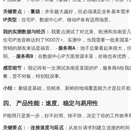
关键要点：
-
量级
：并非越大越好，但必须满足业务基本需求，
IP类型
：住宅IP、数据中心IP、移动IP各有适用场景。
我的实测数据与经历：
我重点测试了对北美、欧洲和东南亚几个
住宅IP池宣称达到了9000万+。实测中，当我需要一批美国
营销的朋友来说是福音。 -
服务商A
：池子总量看起来很大，但
弱。 -
服务商B
：在数据中心IP方面资源丰富，价格也有优势，
感官细节：
我记得有一次测试东南亚某国的IP，服务商A给我
餐，货不对板，特别耽误事。
小结：
量级是基础，但精准、新鲜的地域覆盖能力才是拉开差
四、 产品性能：速度、稳定与易用性
IP能用只是第一步，好不好用、快不快，决定了你的工作效率
关键要点：
-
连接速度与延迟
：从发出请求到建立连接的时间