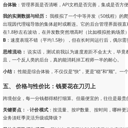
台体验
：管理界面是否清晰，API文档是否完善，集成是否方
我的实测数据与经历：
我模拟了一个中等并发（50线程）的爬
出现因代理端导致的集体超时或断连。它的后台管理界面很直观
在1.8秒左右波动，在并发数突然增高时（比如模拟抢购场景
B
：速度表现不错（平均1.5秒），但在长时间运行后，偶尔需
思维流动：
说实话，测试前我以为速度差距不会太大，毕竟
且，一个反人类的后台，真的能消耗掉工程师一半的耐心。
小结：
性能是综合体验，不仅仅是“快”，更是“稳”和“顺”
五、 价格与性价比：钱要花在刀刃上
跨境创业，每一分钱都得精打细算。但最便宜的，往往是最贵
关键要点：
-
计价模式
：按流量、按IP数量、按时间，哪种更
业务淡旺季灵活升级或降级？