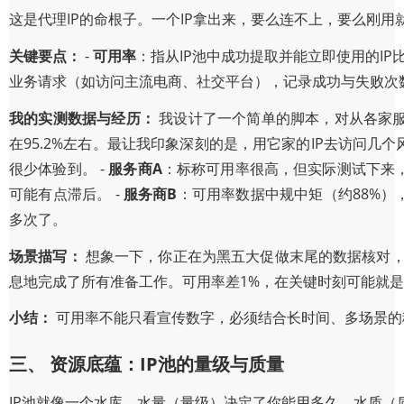
这是代理IP的命根子。一个IP拿出来，要么连不上，要么刚
关键要点：
-
可用率
：指从IP池中成功提取并能立即使用的IP比
业务请求（如访问主流电商、社交平台），记录成功与失败次
我的实测数据与经历：
我设计了一个简单的脚本，对从各家服
在95.2%左右。最让我印象深刻的是，用它家的IP去访问
很少体验到。 -
服务商A
：标称可用率很高，但实际测试下来，
可能有点滞后。 -
服务商B
：可用率数据中规中矩（约88%）
多次了。
场景描写：
想象一下，你正在为黑五大促做末尾的数据核对，
息地完成了所有准备工作。可用率差1%，在关键时刻可能就是1
小结：
可用率不能只看宣传数字，必须结合长时间、多场景的
三、 资源底蕴：IP池的量级与质量
IP池就像一个水库，水量（量级）决定了你能用多久，水质