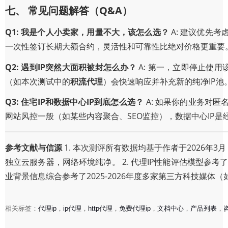
七、 常见问题解答（Q&A）
Q1: 我是个人小卖家，用量不大，该怎么选？
A: 建议优先考
一次性签订长期大额合约，灵活性和可靠性比绝对价格更重要
Q2: 遇到IP突然大面积被封怎么办？
A: 第一，立即停止使用
（如本次测试中的
积流代理
）会快速响应并补充新的纯净IP
Q3: 住宅IP和数据中心IP到底怎么选？
A: 如果你的业务对
网站风控一般（如某些内容聚合、SEO监控），数据中心IP
参考文献与信源
1. 本次测评所有数据均基于作者于2026
独立云服务器，网络环境纯净。 2. 代理IP性能评估模型参考
业背景信息综合参考了2025-2026年度多家第三方科技媒体（如T
2026年积流代理IP下载测评：速度与稳定性的终极实测报
相关标签：
代理ip
，
ip代理
，
http代理
，
免费代理ip
，
文档中心
，
产品列表
，
2026-04-26