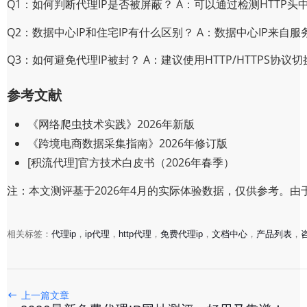
Q1：如何判断代理IP是否被屏蔽？ A：可以通过检测HTTP头中的
Q2：数据中心IP和住宅IP有什么区别？ A：数据中心IP来自
Q3：如何避免代理IP被封？ A：建议使用HTTP/HTTPS
参考文献
《网络爬虫技术实践》2026年新版
《跨境电商数据采集指南》2026年修订版
[积流代理]官方技术白皮书（2026年春季）
注：本文测评基于2026年4月的实际体验数据，仅供参考。
相关标签：
代理ip
，
ip代理
，
http代理
，
免费代理ip
，
文档中心
，
产品列表
，
2026最新免费代理IP网址测评，好用又靠谱！
2026-04-17
上一篇文章
2026最新动态IP代理测评：如何选到靠谱的？