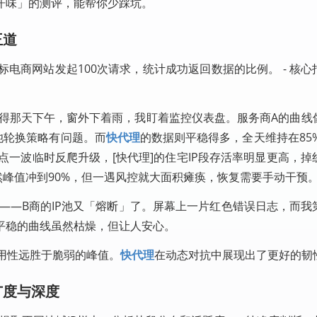
汗味」的测评，能帮你少踩坑。
王道
对目标电商网站发起100次请求，统计成功返回数据的比例。 - 核
记得那天下午，窗外下着雨，我盯着监控仪表盘。服务商A的曲线
P池轮换策略有问题。而
快代理
的数据则平稳得多，全天维持在85%
点一波临时反爬升级，[快代理]的住宅IP段存活率明显更高，掉
然峰值冲到90%，但一遇风控就大面积瘫痪，恢复需要手动干预
——B商的IP池又「熔断」了。屏幕上一片红色错误日志，而我
平稳的曲线虽然枯燥，但让人安心。
可用性远胜于脆弱的峰值。
快代理
在动态对抗中展现出了更好的韧
广度与深度