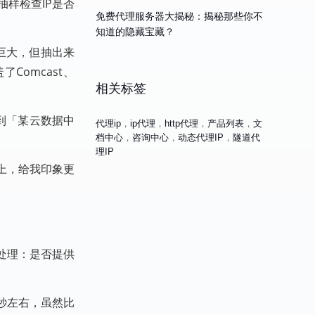
抽样检查IP是否
免费代理服务器大揭秘：揭秘那些你不
知道的隐藏宝藏？
子巨大，但抽出来
了Comcast、
相关标签
到「某云数据中
代理ip
，
ip代理
，
http代理
，
产品列表
，
文
档中心
，
咨询中心
，
动态代理IP
，
隧道代
理IP
性上，给我印象更
败处理：是否提供
8秒左右，虽然比