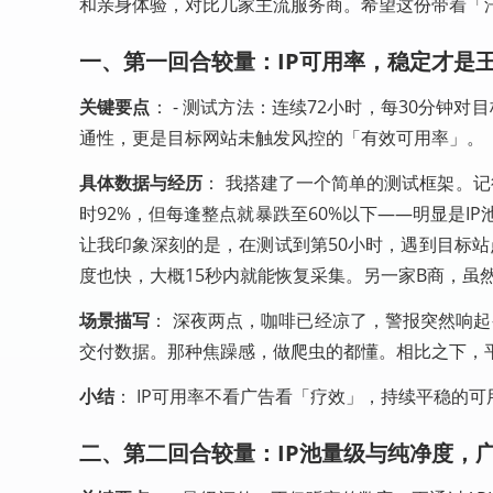
和亲身体验，对比几家主流服务商。希望这份带着「
一、第一回合较量：IP可用率，稳定才是
关键要点
： - 测试方法：连续72小时，每30分钟
通性，更是目标网站未触发风控的「有效可用率」。
具体数据与经历
： 我搭建了一个简单的测试框架。
时92%，但每逢整点就暴跌至60%以下——明显是I
让我印象深刻的是，在测试到第50小时，遇到目标站
度也快，大概15秒内就能恢复采集。另一家B商，虽
场景描写
： 深夜两点，咖啡已经凉了，警报突然响起
交付数据。那种焦躁感，做爬虫的都懂。相比之下，
小结
： IP可用率不看广告看「疗效」，持续平稳的
二、第二回合较量：IP池量级与纯净度，