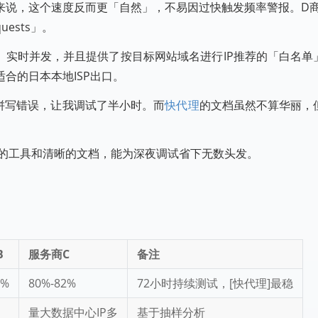
说，这个速度反而更「自然」，不易因过快触发频率警报。D商的
uests」。
、实时并发，并且提供了按目标网站域名进行IP推荐的「白名单
合的日本本地ISP出口。
有拼写错误，让我调试了半小时。而
快代理
的文档虽然不算华丽，
用的工具和清晰的文档，能为深夜调试省下无数头发。
B
服务商C
备注
0%
80%-82%
72小时持续测试，[快代理]最稳
量大数据中心IP多
基于抽样分析