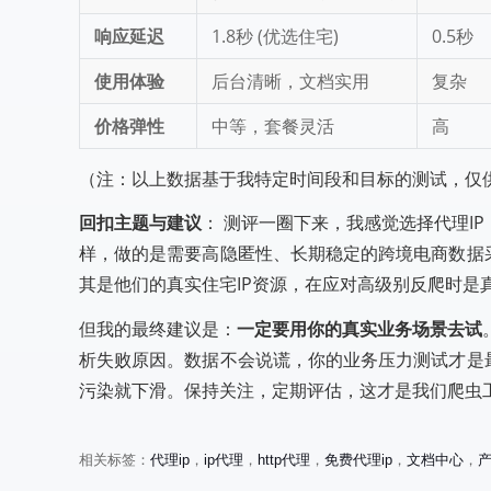
响应延迟
1.8秒 (优选住宅)
0.5秒
使用体验
后台清晰，文档实用
复杂
价格弹性
中等，套餐灵活
高
（注：以上数据基于我特定时间段和目标的测试，仅
回扣主题与建议
： 测评一圈下来，我感觉选择代理I
样，做的是需要高隐匿性、长期稳定的跨境电商数据
其是他们的真实住宅IP资源，在应对高级别反爬时是
但我的最终建议是：
一定要用你的真实业务场景去试
析失败原因。数据不会说谎，你的业务压力测试才是
污染就下滑。保持关注，定期评估，这才是我们爬虫
2025年靠谱代理IP服务商终极
2025年
相关标签：
代理ip
，
ip代理
，
http代理
，
免费代理ip
，
文档中心
，
评测：十大厂商权威推荐排行榜
5：专业测