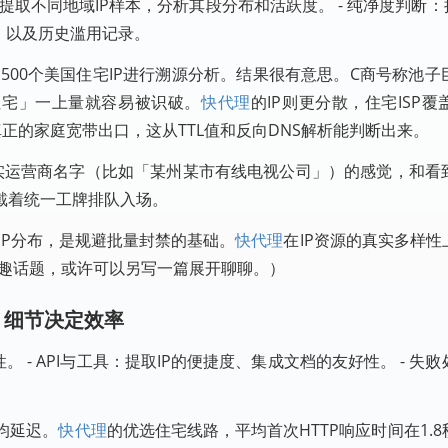
I提取不同地域IP样本，分析其段分布和活跃度。 - 纯净度判断：
标记，以及历史滥用记录。
500个美国住宅IP进行溯源分析。结果很有意思。C商号称池
住宅」一上量就容易被识破。
快代理
的IP则更分散，住宅ISP覆盖
真正的家庭宽带出口，这从TTL值和反向DNS解析能判断出来。
到真实运营商名字（比如「某州某市有线电视公司」）的感觉，和看
戴着统一工牌排队入场。
IP分布，是规避批量封禁的基础。
快代理
在IP资源的真实多样
有趣话题，或许可以另写一篇展开聊聊。）
，细节决定效率
。 - API与工具：提取IP的便捷度、集成文档的友好性。 - 失
平均延迟。
快代理
的优选住宅线路，平均首次HTTP响应时间在1.