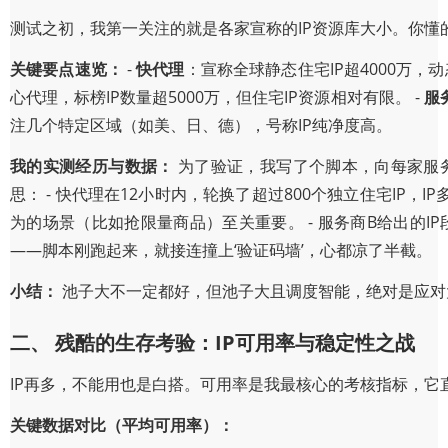
测试之初，我第一关注的就是各家宣称的IP资源库大小。你懂的
关键要点速览：
-
快代理
：宣称全球静态住宅IP超4000万，
心代理，标榜IP数量超5000万，但住宅IP资源相对有限。 -
服
注几个特定区域（如美、日、德），号称IP纯净度高。
我的实测经历与数据：
为了验证，我写了个脚本，向每家服务
思： - 快代理在12小时内，轮换了超过800个独立住宅I
为的场景（比如抢限量商品）至关重要。 - 服务商B给出的I
——脚本刚跑起来，就接连撞上‘验证码墙’，心都凉了半截。
小结：
池子大不一定都好，但池子大且调度智能，绝对是应对
二、 残酷的生存考验：IP可用率与稳定性之战
IP再多，不能用也是白搭。可用率是我最核心的考核指标，它
关键数据对比（平均可用率）：