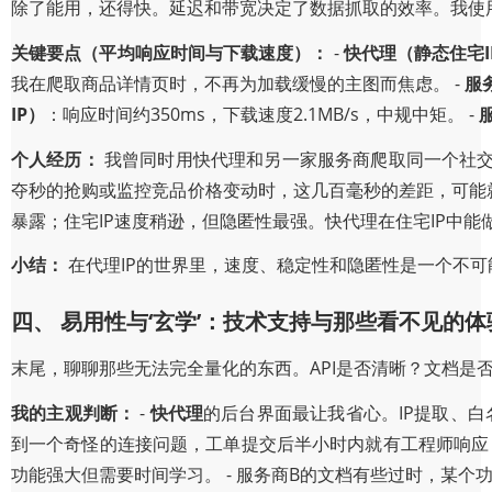
除了能用，还得快。延迟和带宽决定了数据抓取的效率。我使
关键要点（平均响应时间与下载速度）：
-
快代理（静态住宅I
我在爬取商品详情页时，不再为加载缓慢的主图而焦虑。 -
服
IP）
：响应时间约350ms，下载速度2.1MB/s，中规中矩。 -
个人经历：
我曾同时用快代理和另一家服务商爬取同一个社交
夺秒的抢购或监控竞品价格变动时，这几百毫秒的差距，可能就
暴露；住宅IP速度稍逊，但隐匿性最强。快代理在住宅IP中
小结：
在代理IP的世界里，速度、稳定性和隐匿性是一个不可
四、 易用性与‘玄学’：技术支持与那些看不见的体
末尾，聊聊那些无法完全量化的东西。API是否清晰？文档是
我的主观判断：
-
快代理
的后台界面最让我省心。IP提取、
到一个奇怪的连接问题，工单提交后半小时内就有工程师响应，
功能强大但需要时间学习。 - 服务商B的文档有些过时，某