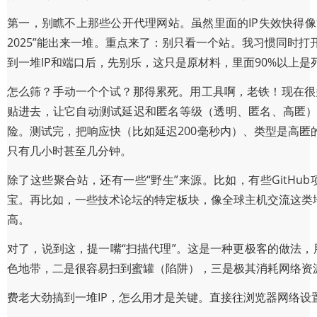
第一，别瞧不上那些公开代理网站。虽然里面的IP失效快得像流星，
2025”能出来一堆。重点来了：别只看一个站。我习惯同时
到一堆IP和端口后，先别乐，这只是原材料，里面90%以上是
怎么筛？手动一个个试？那得累死。用工具啊，老铁！现在很多免费
贴进去，让它自动测试延迟和匿名等级（透明、匿名、高匿）
险。测试完，把响应快（比如延迟200毫秒内）、类型是高匿
只有几小时甚至几分钟。
除了这些聚合站，还有一些“野生”来源。比如，有些GitHub项目
宝。再比如，一些技术论坛的特定板块，像全球主机交流这类
高。
对了，说到这，提一嘴“扫描代理”。这是一种更极客的做法，
色地带，二是很容易扫到蜜罐（陷阱），三是极其消耗网络资
费老大劲搞到一堆IP，怎么用才是关键。直接往浏览器网络设