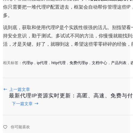
你只需要把一堆代理IP配置进去，框架会自动帮你管理这些IP
多。
说到底，获取和使用代理IP是个实践性很强的活儿。别指望
持安全意识，勤于测试。多试试不同的方法，你慢慢就能找到最适
活，才是关键。好了，就聊到这，希望这些零零碎碎的经验，
相关标签：
代理ip
，
ip代理
，
http代理
，
免费代理ip
，
文档中心
，
产品列表
，
隧道代理 vs. 传统代理：为何高匿稳定成为数据采集新标
上一篇文章
最新代理IP资源实时更新：高匿、高速、免费与付
2025-12-01
下一篇文章
国内HTTP代理精选：高匿稳定，助力数据采集与业务优化
你可能喜欢
2025-11-29