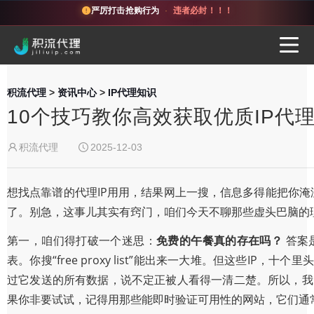
严厉打击抢购行为
·
违者必封！！！
积流代理
>
资讯中心
>
IP代理知识
10个技巧教你高效获取优质IP代
积流代理
2025-12-03
想找点靠谱的代理IP用用，结果网上一搜，信息多得能把你
了。别急，这事儿其实有窍门，咱们今天不聊那些虚头巴脑的
第一，咱们得打破一个迷思：
免费的午餐真的存在吗？
答案
表。你搜“free proxy list”能出来一大堆。但这些
过它发送的所有数据，说不定正被人看得一清二楚。所以，我
果你非要试试，记得用那些能即时验证可用性的网站，它们通