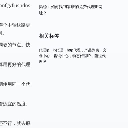
flushdns
揭秘：如何找到靠谱的免费代理IP网
址？
选个中转线路更
间。
相关标签
调教的节点。快
代理ip
，
ip代理
，
http代理
，
产品列表
，
文
档中心
，
咨询中心
，
动态代理IP
，
隧道代
理IP
算用再好的代理
期使用同一个代
着适宜的温度。
还不行，就去服