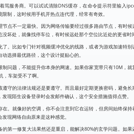
商。可以试试清除DNS缓存，在命令提示符里输入ipconfig/
境限制，这时候用手机开热点连代理，经常有奇效。
理节点不一定最快。因为网络传输要经过很多路由节点，有时候
总没坏处，就像找停车位，有时候远处那个空位比近处的更省时
化了。比如专门针对视频缓冲优化的线路，或者为游戏加速特别
自动选择最优路径，这个设计挺贴心的。
限制问题，不能提升你本身的网速。如果你家宽带只有10M，就
机，车架受不了啊。
该遵守的法律法规还是要遵守。而且最好定期更换密码，避免长
，发现陌生设备登录时会发邮件确认，这个安全措施值得点赞。
存在。就像好的空调，你不会注意到它在运转，但房间始终保持
会发现网络自由原来是这种感觉。
备的第一修复大法果然还是重启，能解决80%的玄学问题。如果