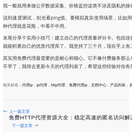
我一般就用来做公开数据采集、价格监控这类不涉及隐私的操
说到速度测试，别光看ping值。要模拟真实使用场景，比如
种代理就是花瓶，中看不中用。
末尾分享个实用小技巧：建立自己的代理质量评分卡。包括连
就能积累自己的优质代理库了。我坚持了三个月，现在手上有
其实用免费代理最需要的是耐心和细心。它不像付费服务那么
不早了，我得去更新今天的代理列表了，希望这些经验对你有
相关标签：
代理ip
，
ip代理
，
http代理
，
免费代理ip
，
文档中心
，
产品列表
，
固定代理IP的终极指南：如何稳定高效地管理网络身份
上一篇文章
免费HTTP代理资源大全：稳定高速的匿名访问解
2025-11-08
下一篇文章
如何安全高效购买代理IP？2025年最新选购指南