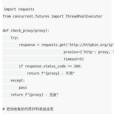
import
requests
from
concurrent.futures
import
ThreadPoolExecutor
def
check_proxy
(
proxy
):
try
:
response
=
requests
.
get
(
'http://httpbin.org/ip
proxies
=
{
'http'
:
proxy
,
timeout
=
5
)
if
response
.
status_code
==
200
:
return
f
"
{
proxy
}
 - 可用"
except
:
pass
return
f
"
{
proxy
}
 - 无效"
# 把你收集的代理IP列表放这里