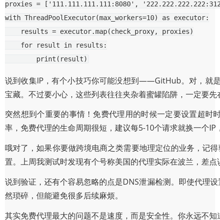
proxies
=
[
'111.111.111.111:8080'
,
'222.222.222.222:31
with
ThreadPoolExecutor
(
max_workers
=
10
)
as
executor
:
results
=
executor
.
map
(
check_proxy
,
proxies
)
for
result
in
results
:
print
(
result
)
说到收集IP，有个小技巧你可能没想到——GitHub。对，就是
宝藏。不过要小心，这些列表往往夹杂着蜜罐陷阱，一定要先
突然想到个重要的事情！免费代理用的时候一定要设置超时时
率，免费代理的生命周期很短，建议每5-10个请求就换一个I
哦对了，如果你要做跨境电商之类需要地理定位的业务，记得验证代理的
置。上周我测试时发现有个号称美国的代理实际在波兰，差点
说到验证，还有个容易忽略的点是DNS泄漏检测。即使代理设置正
然琐碎，但能避免很多后续麻烦。
其实免费代理最大的问题不是速度，而是安全性。你永远不知