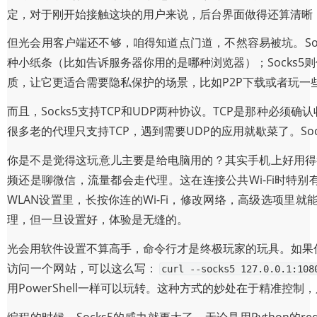
定，对于刚开始接触这块的用户来说，后台界面做得还算清晰
但光会用客户端还不够，咱得知道点门道，不然容易被坑。Soc
种小纸条（比如告诉服务器你用的是哪种浏览器）；Socks
质，让它更适合需要隐私保护的场景，比如P2P下载或者玩一
而且，Socks5支持TCP和UDP两种协议。TCP是那种必
很多老的代理只支持TCP，遇到需要UDP的应用就歇菜了。So
你是不是觉得这玩意儿主要是给电脑用的？其实手机上好用得很
频还是聊微信，流量都会走代理。这在连接公共Wi-Fi时特
WLAN设置里，长按你连的Wi-Fi，修改网络，高级选项里就
理，但一旦设置好，体验是无缝的。
光会用软件设置不算高手，命令行才是终极玩家的玩具。如果你用m
访问一个网站，可以这么写：
curl --socks5 127.0.0.1:108
用PowerShell一样可以玩转。这种方式的妙处在于精准控
编程的时候，Socks5的威力就更大了。无论是用Python的re