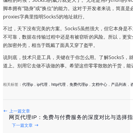
脚本拥有“隐身”或“换位”的能力。这对于开发者来说，简直是必
proxies字典里指明Socks5的地址就行。
不过，天下没有完美的方案。Socks5虽然强大，但它本身
不可靠，数据在传输过程中还是有被窃听的风险。所以，更安全的
的加密外壳，相当于既戴了面具又穿了盔甲。
说到底，技术只是工具，关键在于你怎么用。了解Socks5
道上。别用它去做不该做的事。希望这些零零散散的干货，能
相关标签：
代理ip
，
ip代理
，
http代理
，
免费代理ip
，
文档中心
，
产品列表
，
上一篇文章
代理IP地址：如何获取稳定可靠的匿名IP资源？
网页代理IP：免费与付费服务的深度对比与选择
下一篇文章
2025-11-01