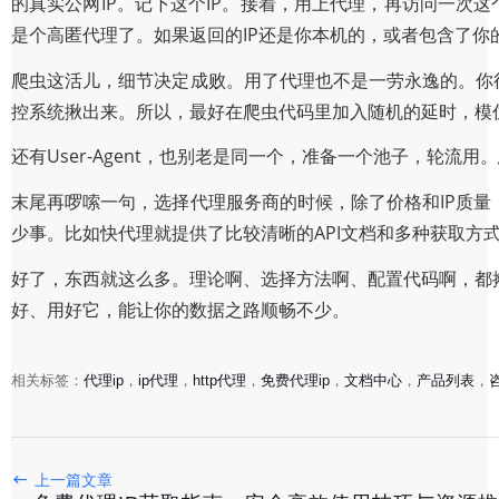
的真实公网IP。记下这个IP。接着，用上代理，再访问一次这
是个高匿代理了。如果返回的IP还是你本机的，或者包含了你
爬虫这活儿，细节决定成败。用了代理也不是一劳永逸的。你得
控系统揪出来。所以，最好在爬虫代码里加入随机的延时，模
还有User-Agent，也别老是同一个，准备一个池子，轮
末尾再啰嗦一句，选择代理服务商的时候，除了价格和IP质量，
少事。比如快代理就提供了比较清晰的API文档和多种获取方式
好了，东西就这么多。理论啊、选择方法啊、配置代码啊，都
好、用好它，能让你的数据之路顺畅不少。
10大代理服务器网站推荐：2024年安全高速访问指南
相关标签：
代理ip
，
ip代理
，
http代理
，
免费代理ip
，
文档中心
，
产品列表
，
2025-10-27
2025年最新IP节点购买全攻略：高匿名静态住宅IP选购指
上一篇文章
2025-10-27