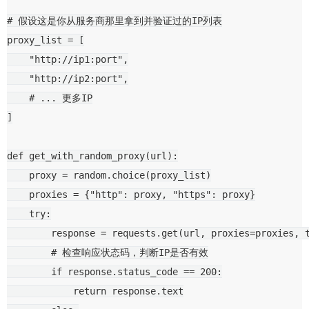
# 假设这是你从服务商那里拿到并验证过的IP列表
proxy_list
=
[
"http://ip1:port"
,
"http://ip2:port"
,
# ... 更多IP
]
def
get_with_random_proxy
(
url
):
proxy
=
random
.
choice
(
proxy_list
)
proxies
=
{
"http"
:
proxy
,
"https"
:
proxy
}
try
:
response
=
requests
.
get
(
url
,
proxies
=
proxies
,
# 检查响应状态码，判断IP是否有效
if
response
.
status_code
==
200
:
return
response
.
text