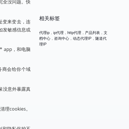
完全没问题。快
相关标签
址变来变去，连
如发敏感信息或
代理ip
，
ip代理
，
http代理
，
产品列表
，
文
档中心
，
咨询中心
，
动态代理IP
，
隧道代
理IP
 app，和电脑
务商会给你个域
确保没意外暴露真
cookies。
制和隐私保护不