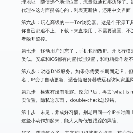
理地址，随便选个地理位置，流量就通过那边转了。
代理在这方面挺省心的，列表更新快，还用中文界面
第六步：玩点高级的——Tor浏览器。这是个开源工
你自己都追不上。下载下来直接用，不需要设置。不
者躲开监控。
第七步：移动用户别忘了，手机也能改IP。开飞行模式等
类似。安卓和iOS都有内置代理设置，和电脑操作差
第八步：动态DNS服务。如果你需要长期固定IP，
名，IP变了自动更新。适合搭服务器或远程访问家里
第九步：检查有没有泄露。改完IP后，再去“what i
实位置。隐私这东西， double-check总没错。
第十步：末尾，养成好习惯。别老用同一个IP长时间上
这些小动作加起来，能大大降低被跟踪的风险。
好了，啰嗦这么多，其实改IP也就那么点事。核心就