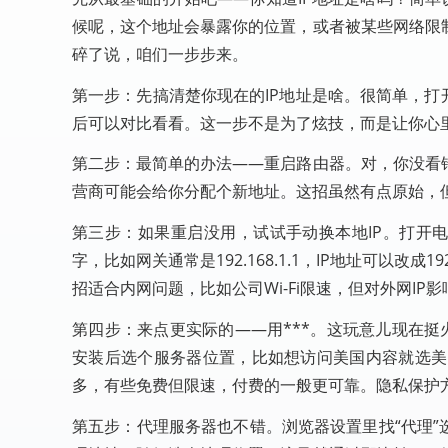
候呢，这个地址会暴露你的位置，或者被某些网络限
碎了说，咱们一步步来。
第一步：先搞清楚你现在的IP地址是啥。很简单，打开浏览
后可以对比看看。这一步不是为了炫技，而是让你心
第二步：最简单的办法——重启路由器。对，你没看错
营商可能会给你分配个新地址。这招虽然有点原始，
第三步：如果重启没用，试试手动换本地IP。打开电脑
字，比如网关通常是192.168.1.1，IP地址可以改成1
招适合内网问题，比如公司Wi-Fi限速，但对外网IP
第四步：来点更实际的——用***。这玩意儿现在挺
安装后选个服务器位置，比如想访问美国内容就选美
多，有些免费但限速，付费的一般更可靠。隐私保护方面
第五步：代理服务器也不错。浏览器设置里找“代理”