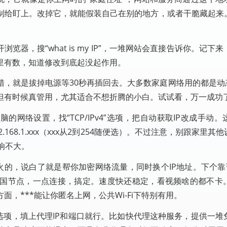
制给盯上。改掉它，就能假装自己在别的地方，或者干脆藏起来
器，搜“what is my IP”，一堆网站会直接告诉你。记下
里有数，知道修改到底起没起作用。
，就是拔掉电源等30秒再插回去。大多数家庭网络用的都是动态
但有时候真管用，尤其适合不想折腾的小白。试试看，万一成功
的网络设置，找“TCP/IPv4”选项，把自动获取IP改成手动
92.168.1.xxx（xxx从2到254随便选）。不过注意，别跟家里
影响不大。
火的，说白了就是帮你加密网络流量，同时换个IP地址。下个靠谱
国节点，一点连接，搞定。速度快还稳定，看视频啥的都不卡
，***能让你匿名上网，公共Wi-Fi下特别有用。
选项，填上代理IP和端口就行。比如快代理这种服务，提供一堆