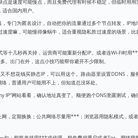
缺点是速度可能慢点，而且免费代理有时候不稳定，但临时用用
，适合国内用户。
具，专门为匿名设计，自动把你的流量通过多个节点转发，IP地
过速度嘛，可能慢得像蜗牛，适合重视隐私胜过速度的场景，比
十几秒再关掉，运营商可能重新分配IP。或者连Wi-Fi时用***
不多。出门在外，这点小技巧能帮你避开不少限制。
但又不想花钱买静态IP，可以用这个。路由器里设置DDNS，服
网络，普通用户可能用不上，但知道总没坏处。
s my IP”网站看看，确认地址真变了。顺便跑个DNS泄露测试，
网，定期换换；公共网络尽量用***；浏览器用隐私模式，或者清理
一句：想简单就用***或代理，想免费就重启或者Tor。网络限