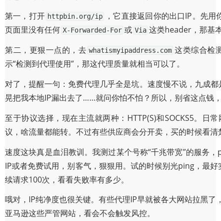
第一，打开
，它直接返回你的出口IP。先用
httpbin.org/ip
页面里没有任何
或
这类header，那
X-Forwarded-For
Via
第二，更狠一点的，去
这类综合检
whatismyipaddress.com
示“检测到代理使用”，那这代理质量就相当可以了。
对了，提醒一句：免费代理几乎全是坑。速度慢不说，九成都
晃把我本地IP漏出去了……就问你怕不怕？所以，别省这点钱
至于协议选择，现在主流就两种：HTTP(S)和SOCKS5。
议，啥流量都能转。不过有些供应商会分开卖，买的时候看清
速度这块真是血泪教训。我测过某个号称“千兆带宽”的服务，p
IP或者免费试用，别客气，狠狠用。试的时候别光ping，最
续请求100次，看看失败率有多少。
哦对，IP纯净度也很关键。有些代理IP早就被各大网站拉黑了
亚马逊这些严管网站，看会不会触发风控。