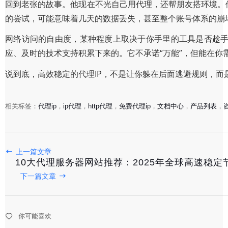
回到老张的故事。他现在不光自己用代理，还帮朋友搭环境。
的尝试，可能意味着几天的数据丢失，甚至整个账号体系的崩
网络访问的自由度，某种程度上取决于你手里的工具是否趁手
应、及时的技术支持积累下来的。它不承诺“万能”，但能在你
说到底，高效稳定的代理IP，不是让你躲在后面逃避规则，
相关标签：
代理ip
，
ip代理
，
http代理
，
免费代理ip
，
文档中心
，
产品列表
，
免费代理IP获取指南：安全高效的选择与使用技巧
上一篇文章
10大代理服务器网站推荐：2025年全球高速稳定
2025-09-24
下一篇文章
国内代理IP服务商排行榜：2023年最值得推荐的5家服务
你可能喜欢
2025-09-22