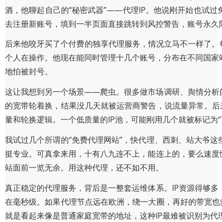
酒，他聊起自己的“秘密武器”——代理IP。他说刚开始也试
去注册新账号，填到一半页面直接跳转到风控警告，账号永久
后来他咬牙买了个付费的独享代理服务，情况立马不一样了。每
个人在操作。他现在能同时管理十几个账号，分布在不同国家
地怕被封号。
这让我想到另一个场景——爬虫。很多做市场调研、舆情分析
的宽带轮着换，结果没几天就被运营商警告，说流量异常。后来
量和轮换逻辑。一个低质量的IP池，可能刚用几个就被标记为“
我试过几个所谓的“免费代理网站”，快代理、西刺、站大爷这
挺专业。可真拿来用，十有八九连不上，能连上的，要么速度
站面前一览无余。用这种代理，还不如不用。
真正稳定的代理服务，背后是一整套运维体系。IP资源得够
在毫秒级。如果代理节点远在欧洲，绕一大圈，再好的带宽也救
就是看起来像是普通家庭宽带的地址，这种IP最难被识别为代