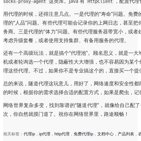
这类库。Java 有
，配置代理
socks-proxy-agent
HttpClient
用代理的时候，还得注意几点。一是代理的“寿命”问题。免
理的“人品”问题。有些代理可能会记录你的上网日志，甚至
务商。三是代理的“体力”问题。有些代理服务器带宽小，或
考虑升级套餐，或者使用支持集群、有备用服务的代理。
还有一个高级玩法，就是搞个“代理池”。顾名思义，就是一大
机或者轮询选一个代理，隐蔽性大大增强，也不容易因为某个
理这些代理。不过，如果你不是专业搞这个的，直接买一个提
总的来说，隧道代理这玩意儿，用好了，网络速度和安全性都
的时候，根据你的需求选择合适的配置方式，如果是爬虫，记
网络世界复杂多变，找到靠谱的“隧道代理”，就像给自己配
次，你自然就摸门道了。祝你在网络世界里，路途顺畅！
相关标签：
代理ip
，
ip代理
，
http代理
，
免费代理ip
，
文档中心
，
产品列表
，