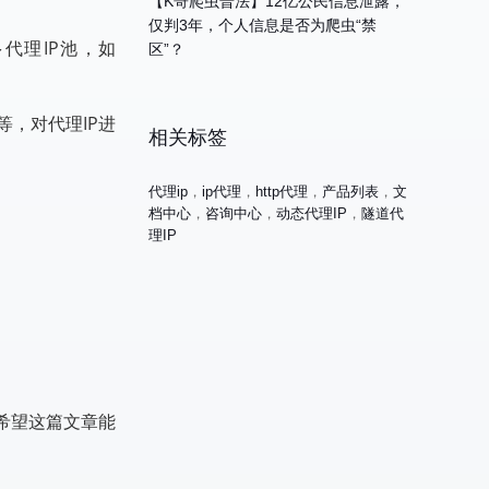
【K哥爬虫普法】12亿公民信息泄露，
仅判3年，个人信息是否为爬虫“禁
代理IP池，如
区”？
等，对代理IP进
相关标签
代理ip
，
ip代理
，
http代理
，
产品列表
，
文
档中心
，
咨询中心
，
动态代理IP
，
隧道代
理IP
希望这篇文章能