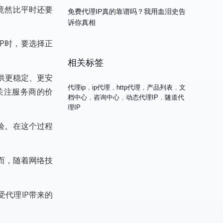
竟然比平时还要
免费代理IP真的靠谱吗？我用血泪史告
诉你真相
P时，要选择正
相关标签
供更稳定、更安
代理ip
，
ip代理
，
http代理
，
产品列表
，
文
关注服务商的价
档中心
，
咨询中心
，
动态代理IP
，
隧道代
理IP
验。在这个过程
而，随着网络技
代理IP带来的