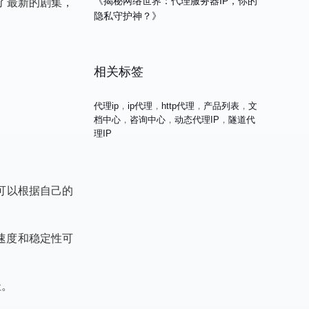
了最新的剧集，
《揭秘网络世界：代理服务器IP，你的
隐私守护神？》
相关标签
代理ip
，
ip代理
，
http代理
，
产品列表
，
文
档中心
，
咨询中心
，
动态代理IP
，
隧道代
理IP
你可以根据自己的
速度和稳定性可
址。