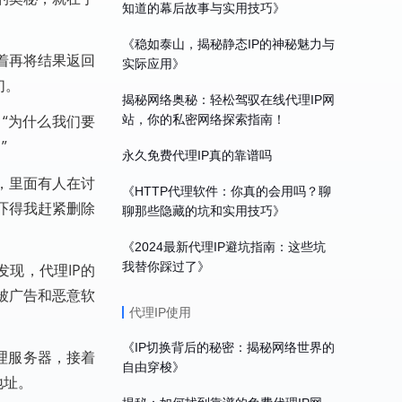
知道的幕后故事与实用技巧》
《稳如泰山，揭秘静态IP的神秘魅力与
着再将结果返回
实际应用》
们。
揭秘网络奥秘：轻松驾驭在线代理IP网
“为什么我们要
站，你的私密网络探索指南！
”
永久免费代理IP真的靠谱吗
，里面有人在讨
《HTTP代理软件：你真的会用吗？聊
吓得我赶紧删除
聊那些隐藏的坑和实用技巧》
《2024最新代理IP避坑指南：这些坑
我替你踩过了》
现，代理IP的
被广告和恶意软
代理IP使用
《IP切换背后的秘密：揭秘网络世界的
理服务器，接着
自由穿梭》
地址。