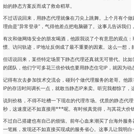
始的静态方案反而成了救命稻草。
不过话说回来，用静态代理就像在刀尖上跳舞。上个月有个做
理由是"异常登录"，气得他差点把电脑砸了。这事儿告诉我们
有次和做网络安全的朋友喝酒，他跟我说了个有意思的观点：现
惯、访问轨迹，IP地址反倒成了最不重要的因素。这么一想，
但话说回来，某些特定场景下静态代理还真就无可替代。比如
的团队，他们宁可多花三倍价钱也要用静态住宅IP，就因为动
记得有次去参加技术交流会，碰到个做代理服务的老哥。他跟我
IP的存活时间调长一点，就敢当静态IP来卖。听完我都惊了，
说到价格，不得不吐槽一下现在的代理市场。优质的静态代理
秒，这速度还不如直接用***呢。有时候真觉得，与其花大价
不过自己搭建也有自己的烦恼。前年心血来潮买了台海外服务
一笔账，发现还不如直接买现成的服务省心。这事儿让我明白