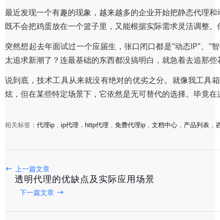
最近发现一个有趣的现象，越来越多的企业开始把静态代理和
既不会把鸡蛋放在一个篮子里，又能根据实际需求灵活调整。
突然想起去年面试过一个应届生，张口闭口都是"动态IP"、
太追求新潮了？连最基础的东西都没搞明白，就急着去追那些
说到底，技术工具从来就没有绝对的优劣之分。就像我工具箱
炫，但在某些特定场景下，它依然是无可替代的选择。毕竟在
相关标签：
代理ip
，
ip代理
，
http代理
，
免费代理ip
，
文档中心
，
产品列表
，
上一篇文章
透明代理的优缺点及实际应用场景
《买IP节点前，你真的了解这些坑吗？》
下一篇文章
2025-04-18