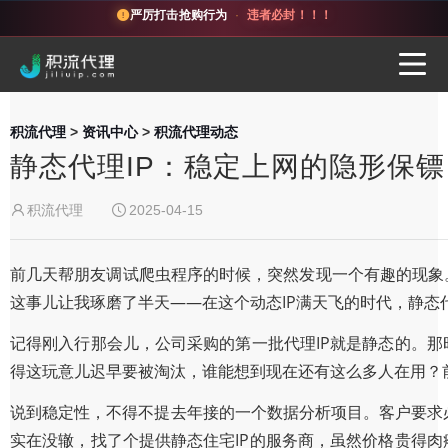
严厉打击抢购行为
·
违者必封！！！
积流代理
>
资讯中心
>
积流代理动态
静态代理IP：稳定上网的隐形保
积流代理
2025-04-15
前几天帮朋友调试爬虫程序的时候，突然发现一个有趣的现象。
这事儿让我琢磨了半天——在这个动态IP满天飞的时代，静态
记得刚入行那会儿，公司采购的第一批代理IP就是静态的。那
得这玩意儿迟早要被淘汰，谁能想到现在还有这么多人在用？
说到稳定性，不得不提去年接的一个数据分析项目。客户要求必
实在没辙，找了个提供静态住宅IP的服务商，虽然价格贵得肉