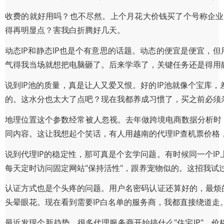
收费的就好用吗？也不尽然。上个月花大价钱买了个号称企业
得再明显点？害我白折腾好几天。
动态IP和静态IP也是个有意思的话题。动态的便宜是便宜，
气得我当场就想把电脑砸了。后来学乖了，关键任务还是得用静
说到IP池的质量，真是让人又爱又恨。好的IP池就像个宝库
的。这水分也太大了点吧？现在我都养成习惯了，买之前必须
地理位置这个参数经常被人忽视。去年做跨境电商数据分析时，
同内容。这让我想起个笑话，有人用越南的代理IP查机票价
说到代理IP的稳定性，那可真是个玄学问题。有时候同一个I
每天定时访问固定网站"保持活性"，跟养宠物似的。这招我试
认证方式也是个头疼的问题。用户名密码认证还算好的，最烦
头晕眼花。现在看到需要IP白名单的服务商，我都直接绕道走
最近发现个新趋势，很多代理服务商开始搞什么"住宅IP"。