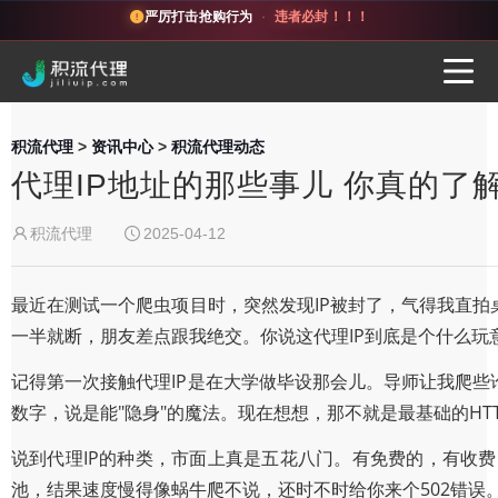
严厉打击抢购行为
·
违者必封！！！
积流代理
>
资讯中心
>
积流代理动态
代理IP地址的那些事儿 你真的了
积流代理
2025-04-12
最近在测试一个爬虫项目时，突然发现IP被封了，气得我直拍
一半就断，朋友差点跟我绝交。你说这代理IP到底是个什么玩
记得第一次接触代理IP是在大学做毕设那会儿。导师让我爬些
数字，说是能"隐身"的魔法。现在想想，那不就是最基础的HT
说到代理IP的种类，市面上真是五花八门。有免费的，有收
池，结果速度慢得像蜗牛爬不说，还时不时给你来个502错