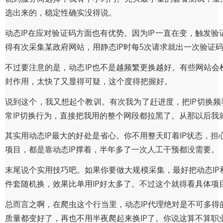
选出来的，稳定性确实没得说。
动态IP在应对验证码方面也有优势。因为IP一直在变，触发
得有次采集某政府网站，用静态IP时每5次请求就出一次验证码
不过要注意的是，动态IP也不是越频繁更换越好。有些网站会
封作用，太快了又显得可疑，这个度得把握好。
说到这个，我又想起个教训。有次我为了赶进度，把IP切换频
常IP切换行为，直接把我用的整个网段都拉黑了。从那以后我
其实用动态IP最大的好处是省心。你不用整天盯着IP状态，
项目，都是靠动态IP撑着，半年多了一次人工干预都没需要。
末尾说个实用技巧吧。如果你要做大规模采集，最好把动态IP和Us
件套随机换，效果比单用IP好太多了。不过这个就得看具体项
总而言之啊，在爬虫这个行当里，动态IP代理绝对是不可多得
质量都变好了，再也不用半夜爬起来换IP了。你说这算不算职