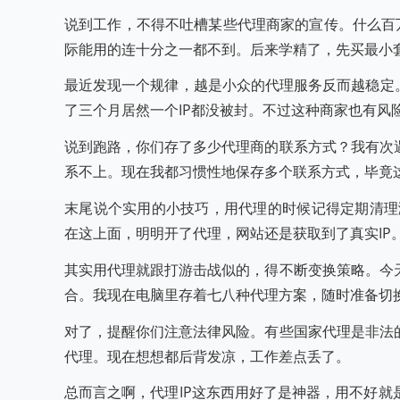
说到工作，不得不吐槽某些代理商家的宣传。什么百万
际能用的连十分之一都不到。后来学精了，先买最小
最近发现一个规律，越是小众的代理服务反而越稳定
了三个月居然一个IP都没被封。不过这种商家也有风
说到跑路，你们存了多少代理商的联系方式？我有次
系不上。现在我都习惯性地保存多个联系方式，毕竟
末尾说个实用的小技巧，用代理的时候记得定期清理浏览
在这上面，明明开了代理，网站还是获取到了真实IP
其实用代理就跟打游击战似的，得不断变换策略。今
合。我现在电脑里存着七八种代理方案，随时准备切
对了，提醒你们注意法律风险。有些国家代理是非法
代理。现在想想都后背发凉，工作差点丢了。
总而言之啊，代理IP这东西用好了是神器，用不好