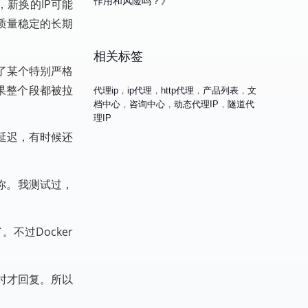
作用和风险吗？》
新换的IP可能
质量稳定的长期
相关标签
了某个特别严格
果整个段都被拉
代理ip
，
ip代理
，
http代理
，
产品列表
，
文
档中心
，
咨询中心
，
动态代理IP
，
隧道代
理IP
延迟，有时候还
你。我测试过，
不过Docker
时才回复。所以