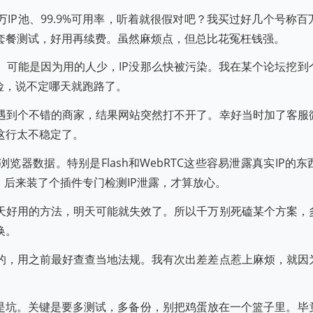
IP池、99.9%可用率，听着就很假对吧？我买过好几个号称百
套餐测试，好用再续费。虽然麻烦点，但总比花冤枉钱强。
。可能是因为用的人少，IP没那么快被污染。我在某个论坛挖到
险，说不定哪天就跑路了。
遇到个不错的商家，结果网站突然打不开了。幸好当时加了客服
这行太不稳定了。
器数据。特别是Flash和WebRTC这些容易泄露真实IP的
。后来装了个插件专门检测IP泄露，才算放心。
天好用的方法，明天可能就失效了。所以千万别死磕某个方案，
换。
的，用之前最好查查当地法规。我有次出差差点惹上麻烦，就因
就是坑。关键是要多测试，多备份，别把鸡蛋放在一个篮子里。毕