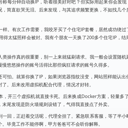
号称每分钟自动换IP，听着很美好对吧？但实际用起来你会发现，
情况，简直欲哭无泪。后来发现，与其追求频繁更换，不如找几个
一样。有次工作需要，我咬牙买了个住宅IP套餐，居然成功绕过
得太猛照样会被封。我有个朋友一天换了200多个住宅IP，结
人类操作真的很重要，别一上来就猛刷请求。我一般会设置随机
慢慢悠悠操作的账号活得比那些疯狂请求的账号久得多。
还可怕。就算你换了IP，如果浏览器指纹没变，网站照样能认出
封了。后来改用虚拟机配合代理，情况才好转。
开三个虚拟机就直接卡死。后来换成Docker方案，轻量多了。
，末尾发现是防火墙规则设错了，气得我直接点了外卖。
到一回，正赶着交活呢，代理全挂了。紧急联系客服，等了半小
个。毕竟工作不能停啊，甲方爸爸可不会听你解释。