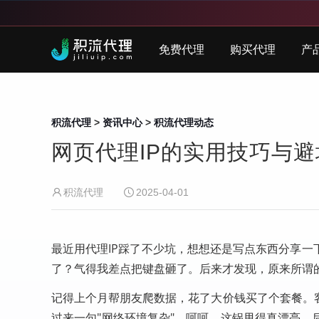
免费代理
购买代理
产
积流代理
>
资讯中心
>
积流代理动态
网页代理IP的实用技巧与
积流代理
2025-04-01
最近用代理IP踩了不少坑，想想还是写点东西分享
了？气得我差点把键盘砸了。后来才发现，原来所谓的
记得上个月帮朋友爬数据，花了大价钱买了个套餐。
过来一句"网络环境复杂"。呵呵，这锅甩得真漂亮