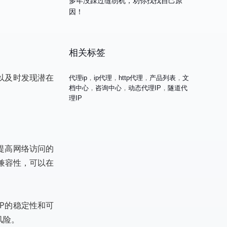
多年没踩过缝纫机，劝你找找自己原
因！
相关标签
以及时发现潜在
代理ip
，
ip代理
，
http代理
，
产品列表
，
文
档中心
，
咨询中心
，
动态代理IP
，
隧道代
理IP
提高网络访问的
兼容性，可以在
P的稳定性和可
风险。